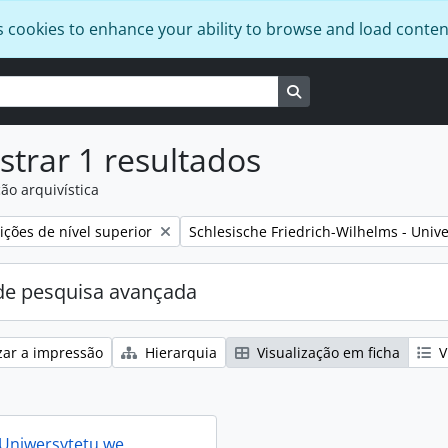
s cookies to enhance your ability to browse and load conten
Busque na página de
trar 1 resultados
ão arquivística
:
Remover filtro:
ções de nível superior
Schlesische Friedrich-Wilhelms - Unive
e pesquisa avançada
zar a impressão
Hierarquia
Visualização em ficha
V
 Uniwersytetu we