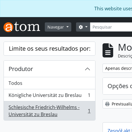
Skip to main content
This website use
Pesquisar
Opções de busca
Navegar
Mos
Limite os seus resultados por:
Descriç
Produtor
Remover filtro
Apenas descri
Todos
Opções d
Königliche Universität zu Breslau
1
, 1 resultados
Previsuali
Schlesische Friedrich-Wilhelms -
1
, 1 resultados
Universität zu Breslau
Zespół akt