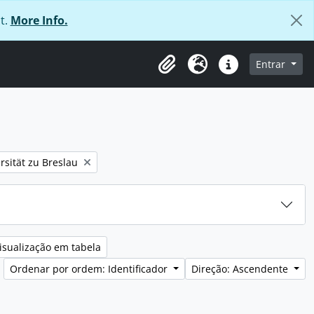
t.
More Info.
 navegação
Entrar
Área de transferência
Idioma
Ligações rápidas
rsität zu Breslau
isualização em tabela
Ordenar por ordem: Identificador
Direção: Ascendente