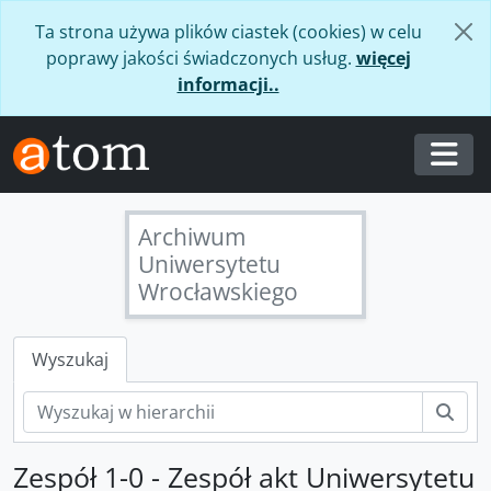
Skip to main content
Ta strona używa plików ciastek (cookies) w celu
poprawy jakości świadczonych usług.
więcej
informacji..
Togg
Archiwum
Uniwersytetu
Wrocławskiego
Wyszukaj
Szuk
Zespół 1-0 - Zespół akt Uniwersytetu