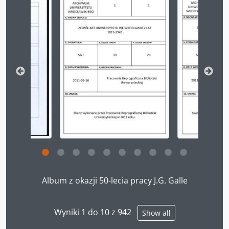
Clicking this description title link will open the desc
Album z okazji 50-lecia pracy J.G. Galle
Wyniki 1 do 10 z 942
Show all