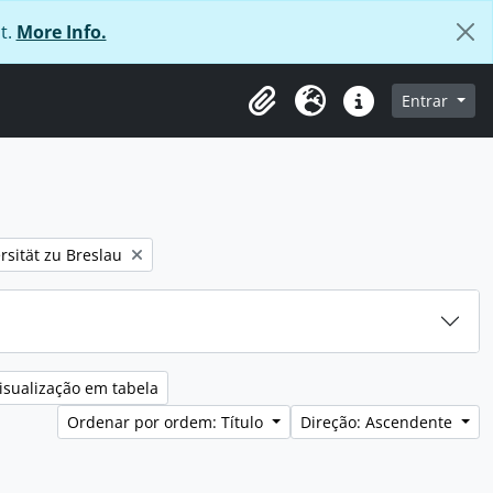
t.
More Info.
 navegação
Entrar
Área de transferência
Idioma
Ligações rápidas
rsität zu Breslau
isualização em tabela
Ordenar por ordem: Título
Direção: Ascendente