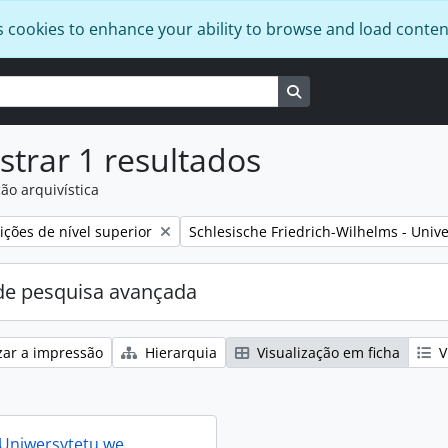
s cookies to enhance your ability to browse and load conten
Busque na página de
trar 1 resultados
ão arquivística
:
Remover filtro:
ções de nível superior
Schlesische Friedrich-Wilhelms - Unive
e pesquisa avançada
zar a impressão
Hierarquia
Visualização em ficha
V
 Uniwersytetu we