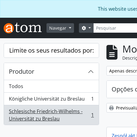
Skip to main content
This website use
Pesquisar
Opções de busca
Navegar
Mos
Limite os seus resultados por:
Descriç
Produtor
Remover filtro
Apenas descri
Todos
Opções d
Königliche Universität zu Breslau
1
, 1 resultados
Previsuali
Schlesische Friedrich-Wilhelms -
1
, 1 resultados
Universität zu Breslau
Zespół akt