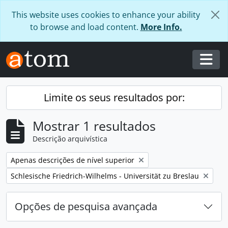
Skip to main content
This website uses cookies to enhance your ability
to browse and load content.
More Info.
Togg
Limite os seus resultados por:
Mostrar 1 resultados
Descrição arquivística
Remover filtro:
Apenas descrições de nível superior
Remover filtro:
Schlesische Friedrich-Wilhelms - Universität zu Breslau
Opções de pesquisa avançada