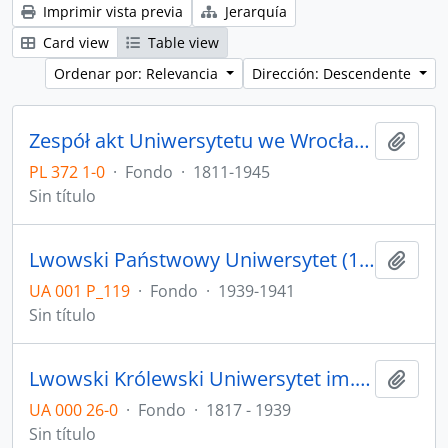
Imprimir vista previa
Jerarquía
Card view
Table view
Ordenar por: Relevancia
Dirección: Descendente
Zespół akt Uniwersytetu we Wrocławiu z lat 1811-1945
Añadi
PL 372 1-0
·
Fondo
·
1811-1945
Sin título
Lwowski Państwowy Uniwersytet (1939) Lwowski Państwowy Uniwersytet imienia Iwana Franki (1940-1941) / ЛЬВІВСЬКИЙ ДЕРЖАВНИЙ УНІВЕРСИТЕТ (1939) ЛЬВІВСЬКИЙ ДЕРЖАВНИЙ УНІВЕРСИТЕТ ІМЕНІ ІВАНА ФРАНКА (1940-1941)
Añadi
UA 001 P_119
·
Fondo
·
1939-1941
Sin título
Lwowski Królewski Uniwersytet im. Franciszka I (1817-1918) Uniwersytet Jana Kazimierza we Lwowie (1919-1939) / ЛЬBOBCKИЙ KOPOЛEBCKИЙ УНИBEPCИTET ИМ. ФPAНЦA I (1817-1918) УНИBEPCИTET ИМ. ЯНA KAЗИМИPA ВO ЛЬBOBE (1919-1939)
Añadi
UA 000 26-0
·
Fondo
·
1817 - 1939
Sin título