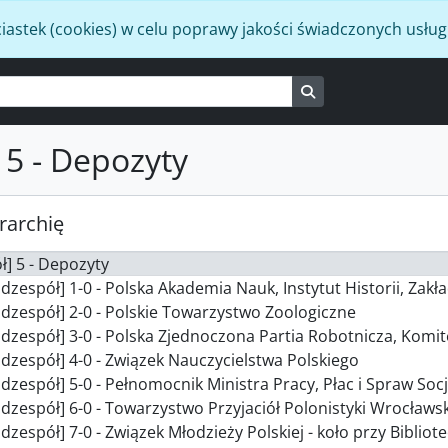
iastek (cookies) w celu poprawy jakości świadczonych usług
Search in browse p
 5 - Depozyty
rarchię
ł] 5 - Depozyty
dzespół] 1-0 - Polska Akademia Nauk, Instytut Historii, Zakła
dzespół] 2-0 - Polskie Towarzystwo Zoologiczne
dzespół] 3-0 - Polska Zjednoczona Partia Robotnicza, Komitet Uczelnia
dzespół] 4-0 - Związek Nauczycielstwa Polskiego
zespół] 5-0 - Pełnomocnik Ministra Pracy, Płac i Spraw Socjalnych ds. zatrud
dzespół] 6-0 - Towarzystwo Przyjaciół Polonistyki Wrocławsk
dzespół] 7-0 - Związek Młodzieży Polskiej - koło przy Biblio