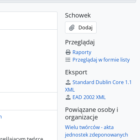
t Wrocławski
u Wrocławskiego
Schowek
ł Wrocławski
Dodaj
Przeglądaj
Raporty
Przeglądaj w formie listy
Eksport
Standard Dublin Core 1.1
XML
EAD 2002 XML
Powiązane osoby i
organizacje
h
Wielu twórców - akta
jednostek zdeponowanych
kreślającym twórcę