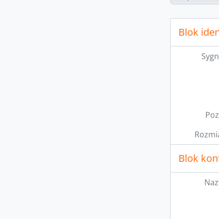
[Po
[P
[Po
Blok iden
Sygn
Poz
Rozmia
Blok kon
Naz