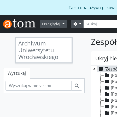
Skip to main content
Ta strona używa plików c
Szukaj
Opcje wyszukiwania
Przeglądaj
Zespół
Archiwum
Uniwersytetu
Wrocławskiego
Ukryj hie
[Zespó
Wyszukaj
[Po
[Po
Szukaj
[Po
[Po
[Pod
[Po
[Po