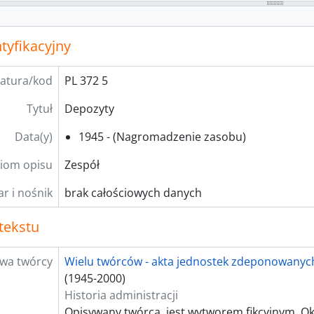
dzespół] 8-0 - Niezależne Zrzeszenie Studentów Uniwersyte
odzespół] 9-0 - NSZZ Solidarność Pracowników Uniwersytet
dzespół] 10-0 - Polskie Towarzystwo Socjologiczne - Oddzia
tyfikacyjny
atura/kod
PL 372 5
Tytuł
Depozyty
Data(y)
1945 - (Nagromadzenie zasobu)
iom opisu
Zespół
r i nośnik
brak całościowych danych
tekstu
wa twórcy
Wielu twórców - akta jednostek zdeponowanyc
(1945-2000)
Historia administracji
Opisywany twórca, jest wytworem fikcyjnym. O