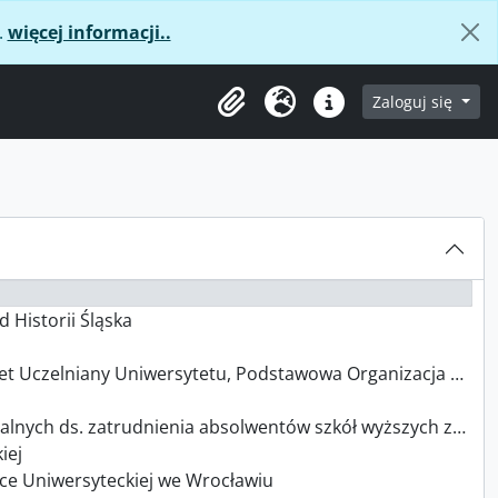
.
więcej informacji..
age
Zaloguj się
Clipboard
Język
Podręczne linki
d Historii Śląska
ny Uniwersytetu, Podstawowa Organizacja Partyjna Wydziału Prawa
nienia absolwentów szkół wyższych z siedzibą w Uniwersytet Wrocławski
iej
tece Uniwersyteckiej we Wrocławiu