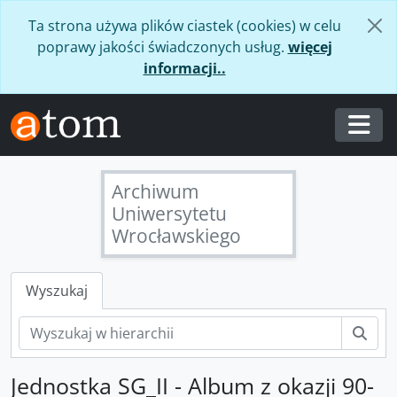
Skip to main content
Ta strona używa plików ciastek (cookies) w celu
poprawy jakości świadczonych usług.
więcej
informacji..
Togg
Archiwum
Uniwersytetu
Wrocławskiego
Wyszukaj
Szuk
Jednostka SG_II - Album z okazji 90-