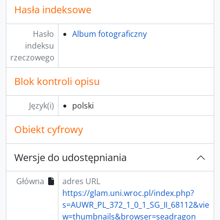
Hasła indeksowe
Hasło
Album fotograficzny
indeksu
rzeczowego
Blok kontroli opisu
Język(i)
polski
Obiekt cyfrowy
Wersje do udostępniania
Główna
adres URL
https://glam.uni.wroc.pl/index.php?
s=AUWR_PL_372_1_0_1_SG_II_68112&vie
w=thumbnails&browser=seadragon