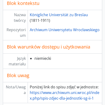
Blok kontekstu
[Seria] 2 - Akta Wydziału Teologii Ewangelickiej
[Seria] 3 - Akta Wydziału Teologii Katolickiej
Nazwa
Königliche Universität zu Breslau
[Seria] 4 - Akta Wydziału Prawa
twórcy
(1811-1911)
[Seria] 5 - Akta Wydziału Medycznego
[Seria] 999 - Pomoce archiwalne
Repozytori
Archiwum Uniwersytetu Wrocławskiego
[Seria] 6 - Akta Wydziału Filozoficznego
um
Blok warunków dostępu i użytkowania
Język
niemiecki
materiału
Blok uwag
Nota/Uwag
Poniżej link do spisu zdjęć w jednostce:
a
https://www.archiwum.uni.wroc.pl/inde
x.php/spis-zdjec-dla-jednostki-sg-ii-1