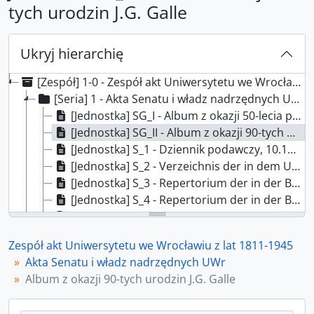
tych urodzin J.G. Galle
Ukryj hierarchię
[Zespół] 1-0 - Zespół akt Uniwersytetu we Wrocławiu z lat 1811-1945
[Seria] 1 - Akta Senatu i władz nadrzędnych UWr
[Jednostka] SG_I - Album z okazji 50-lecia pracy J.G. Galle
[Jednostka] SG_II - Album z okazji 90-tych urodzin J.G. Galle
[Jednostka] S_1 - Dziennik podawczy, 10.10.1932 - 18.04.1934
[Jednostka] S_2 - Verzeichnis der in dem Universitäts-Archiv zu Breslau befindlichen Original-Urkunden, vor dem 1839
[Jednostka] S_3 - Repertorium der in der Breslauer Universitäts-Registratur vorhandenen General-Akten, 1811 - 1931
[Jednostka] S_4 - Repertorium der in der Breslauer Universitäts-Registratur vorhandenen Special-Akten, 1811 - 1926
[Jednostka] S_5 - Protokoły posiedzeń senatu Uniwersytetu Frankfurckiego, 12.05.1784 - 29.07.1811
[Jednostka] S_6 - Protokoły posiedzeń senatu Uniwersytetu Wrocławskiego, 17.10.1811 - 10.04.1824
Zespół akt Uniwersytetu we Wrocławiu z lat 1811-1945
[Jednostka] S_7 - Protokoły posiedzeń senatu Uniwersytetu Wrocławskiego, 24.04.1824 - 03.10.1835
Akta Senatu i władz nadrzędnych UWr
[Jednostka] S_8 - Protokoły posiedzeń senatu Uniwersytetu Wrocławskiego, 31.10.1835 - 07.10.1848
Album z okazji 90-tych urodzin J.G. Galle
[Jednostka] S_9 - Protokoły posiedzeń senatu Uniwersytetu Wrocławskiego, 28.10.1848 - 29.12.1855
[Jednostka] S_10 - Protokoły posiedzeń senatu Uniwersytetu Wrocławskiego, 19.01.1856 - 22.04.1867