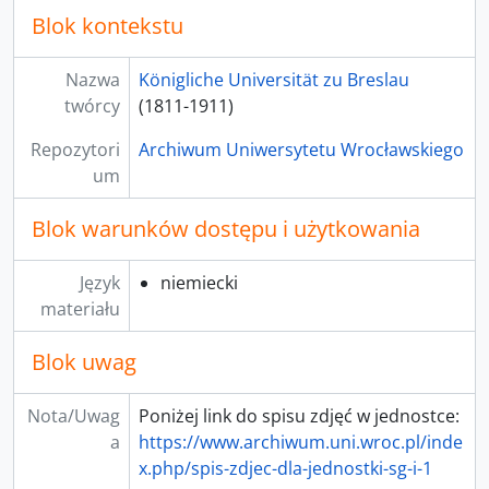
Blok kontekstu
[Seria] 2 - Akta Wydziału Teologii Ewangelickiej
[Seria] 3 - Akta Wydziału Teologii Katolickiej
[Seria] 4 - Akta Wydziału Prawa
Nazwa
Königliche Universität zu Breslau
[Seria] 5 - Akta Wydziału Medycznego
twórcy
(1811-1911)
[Seria] 999 - Pomoce archiwalne
Repozytori
Archiwum Uniwersytetu Wrocławskiego
[Seria] 6 - Akta Wydziału Filozoficznego
um
Blok warunków dostępu i użytkowania
Język
niemiecki
materiału
Blok uwag
Nota/Uwag
Poniżej link do spisu zdjęć w jednostce:
a
https://www.archiwum.uni.wroc.pl/inde
x.php/spis-zdjec-dla-jednostki-sg-i-1