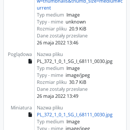
w=thumbnails&thumb_size=medium#c
urrent
Typ medium
Image
Typy - mime
unknown
Rozmiar pliku
20.9 KiB
Dane zostały przesłane
26 maja 2022 13:46
Poglądowa
Nazwa pliku
PL_372_1_0_1_SG_I_68111_0030.jpg
Typ medium
Image
Typy - mime
image/jpeg
Rozmiar pliku
30.7 KiB
Dane zostały przesłane
26 maja 2022 13:49
Miniatura
Nazwa pliku
PL_372_1_0_1_SG_I_68111_0030.jpg
Typ medium
Image
Typy - mime
image/jpeg