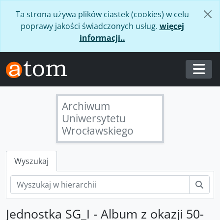
Skip to main content
Ta strona używa plików ciastek (cookies) w celu
poprawy jakości świadczonych usług.
więcej
informacji..
Togg
Archiwum
Uniwersytetu
Wrocławskiego
Wyszukaj
Szuk
Jednostka SG_I - Album z okazji 50-