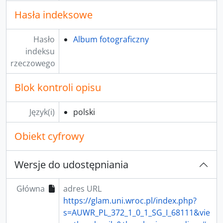
Hasła indeksowe
Hasło
Album fotograficzny
indeksu
rzeczowego
Blok kontroli opisu
Język(i)
polski
Obiekt cyfrowy
Wersje do udostępniania
Główna
adres URL
https://glam.uni.wroc.pl/index.php?
s=AUWR_PL_372_1_0_1_SG_I_68111&vie