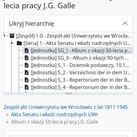
lecia pracy J.G. Galle
Ukryj hierarchię
[Zespół] 1-0 - Zespół akt Uniwersytetu we Wrocławiu z lat 1811-1945
[Seria] 1 - Akta Senatu i władz nadrzędnych UWr
[Jednostka] SG_I - Album z okazji 50-lecia pracy J.G. Galle
[Jednostka] SG_II - Album z okazji 90-tych urodzin J.G. Galle
[Jednostka] S_1 - Dziennik podawczy, 10.10.1932 - 18.04.1934
[Jednostka] S_2 - Verzeichnis der in dem Universitäts-Archiv zu Breslau befindlichen Original-Urkunden, vor dem 1839
[Jednostka] S_3 - Repertorium der in der Breslauer Universitäts-Registratur vorhandenen General-Akten, 1811 - 1931
[Jednostka] S_4 - Repertorium der in der Breslauer Universitäts-Registratur vorhandenen Special-Akten, 1811 - 1926
[Jednostka] S_5 - Protokoły posiedzeń senatu Uniwersytetu Frankfurckiego, 12.05.1784 - 29.07.1811
[Jednostka] S_6 - Protokoły posiedzeń senatu Uniwersytetu Wrocławskiego, 17.10.1811 - 10.04.1824
Zespół akt Uniwersytetu we Wrocławiu z lat 1811-1945
[Jednostka] S_7 - Protokoły posiedzeń senatu Uniwersytetu Wrocławskiego, 24.04.1824 - 03.10.1835
Akta Senatu i władz nadrzędnych UWr
[Jednostka] S_8 - Protokoły posiedzeń senatu Uniwersytetu Wrocławskiego, 31.10.1835 - 07.10.1848
Album z okazji 50-lecia pracy J.G. Galle
[Jednostka] S_9 - Protokoły posiedzeń senatu Uniwersytetu Wrocławskiego, 28.10.1848 - 29.12.1855
[Jednostka] S_10 - Protokoły posiedzeń senatu Uniwersytetu Wrocławskiego, 19.01.1856 - 22.04.1867