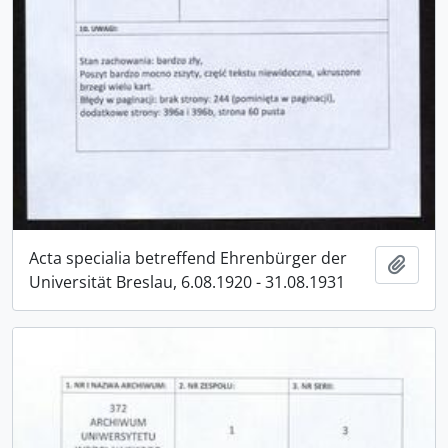
Acta specialia betreffend Ehrenbürger der
Add t
Universität Breslau, 6.08.1920 - 31.08.1931