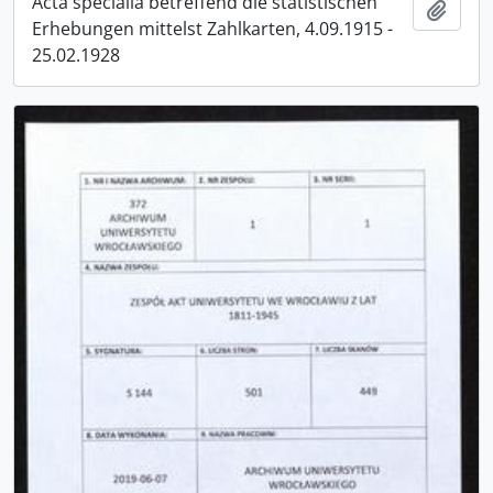
Acta specialia betreffend die statistischen
Add t
Erhebungen mittelst Zahlkarten, 4.09.1915 -
25.02.1928