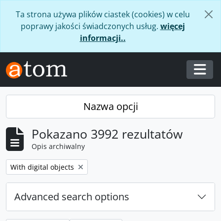
Skip to main content
Ta strona używa plików ciastek (cookies) w celu
poprawy jakości świadczonych usług.
więcej
informacji..
Togg
Nazwa opcji
Pokazano 3992 rezultatów
Opis archiwalny
Remove filter:
With digital objects
Advanced search options