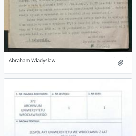
Abraham Władysław
Add t