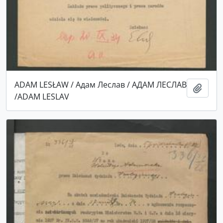
ADAM LESŁAW / Адам Леслав / AДAM ЛECЛAВ
Add t
/ADAM LESLAV