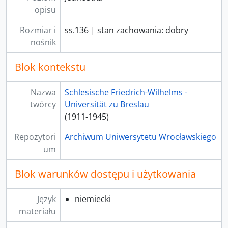
opisu
Rozmiar i
ss.136 | stan zachowania: dobry
nośnik
Blok kontekstu
Nazwa
Schlesische Friedrich-Wilhelms -
twórcy
Universität zu Breslau
(1911-1945)
Repozytori
Archiwum Uniwersytetu Wrocławskiego
um
Blok warunków dostępu i użytkowania
Język
niemiecki
materiału