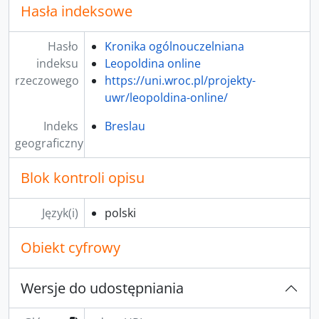
Hasła indeksowe
Hasło
Kronika ogólnouczelniana
indeksu
Leopoldina online
rzeczowego
https://uni.wroc.pl/projekty-
uwr/leopoldina-online/
Indeks
Breslau
geograficzny
Blok kontroli opisu
Język(i)
polski
Obiekt cyfrowy
Wersje do udostępniania