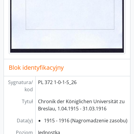
[Seria] 5 - Akta Wydziału Medycznego
[Seria] 999 - Pomoce archiwalne
[Seria] 6 - Akta Wydziału Filozoficznego
Blok identyfikacyjny
Sygnatura/
PL 372 1-0-1-S_26
kod
Tytuł
Chronik der Königlichen Universität zu
Breslau, 1.04.1915 - 31.03.1916
Data(y)
1915 - 1916 (Nagromadzenie zasobu)
Poziom
Jednostka