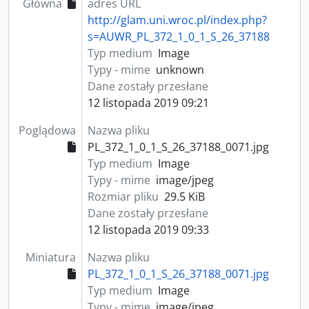
Główna
adres URL
http://glam.uni.wroc.pl/index.php?
s=AUWR_PL_372_1_0_1_S_26_37188
Typ medium
Image
Typy - mime
unknown
Dane zostały przesłane
12 listopada 2019 09:21
Poglądowa
Nazwa pliku
PL_372_1_0_1_S_26_37188_0071.jpg
Typ medium
Image
Typy - mime
image/jpeg
Rozmiar pliku
29.5 KiB
Dane zostały przesłane
12 listopada 2019 09:33
Miniatura
Nazwa pliku
PL_372_1_0_1_S_26_37188_0071.jpg
Typ medium
Image
Typy - mime
image/jpeg