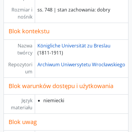
Rozmiar i
ss. 748 | stan zachowania: dobry
nośnik
Blok kontekstu
Nazwa
Königliche Universität zu Breslau
twórcy
(1811-1911)
Repozytori
Archiwum Uniwersytetu Wrocławskiego
um
Blok warunków dostępu i użytkowania
Język
niemiecki
materiału
Blok uwag