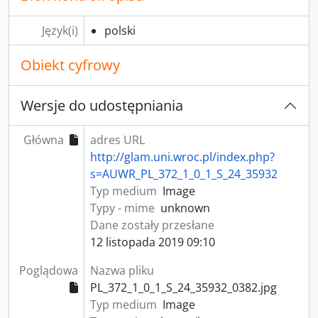
Język(i)
polski
Obiekt cyfrowy
Wersje do udostępniania
Główna
adres URL
http://glam.uni.wroc.pl/index.php?
s=AUWR_PL_372_1_0_1_S_24_35932
Typ medium
Image
Typy - mime
unknown
Dane zostały przesłane
12 listopada 2019 09:10
Poglądowa
Nazwa pliku
PL_372_1_0_1_S_24_35932_0382.jpg
Typ medium
Image