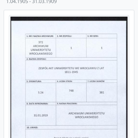
1.04.1905 - 31.03.1909
[Jednostka] S_32 - Tagebuch, Zugang beim Lehrkörper durch Ernennungen innerhalb desselben, 1898/99 - 30.01.1935
[Jednostka] S_33 - Tagebuch, Zugang beim Lehrkörper durch Habilitation, 15.07.1895 - 5.07.1933
[Jednostka] S_34 - Tagebuch, Beurlaubungen, 5.02.1895 - 16.01.1936
[Jednostka] S_35 - Tagebuch, Auszeichnungen durch preußische Orden, 20.01.1895 - 1920/21
[Jednostka] S_36 - Tagebuch, Auszeichnungen durch ausländische Orden, 1898/99 - 1918/19
[Jednostka] S_37 - Tagebuch, Auszeichnungen durch Titel etc., 1898/99 - 5.12.1933
[Jednostka] S_38 - Tagebuch, Sonstige Veränderungen beim Lehrkörper, 16.03.1895 - 3.03.1937
[Jednostka] S_39 - Tagebuch, Beamte der akademischen Verwaltung, 1.04.1895 - 1.04.1909
[Jednostka] S_40 - Tagebuch, Beamte und Instituts-Assistenten, 1.11.1894 - 31.03.1901
[Jednostka] S_41 - Tagebuch, Stipendien und Stiftungen, 20.10.1894 - 1911
[Jednostka] S_42 - Tagebuch, Ministerial-Erlaße und Kuratorial-Schreiben, 4.01.1895 - 7.07.1930
[Jednostka] S_43 - Tagebuch, Senats-Beschlüße, 10.11.1894 - 11.05.1934
[Jednostka] S_44 - Tagebuch, Universitäts-Ereigniße, 1894 - 1910
[Jednostka] S_45 - Tagebuch, Verbindungen und Vereine, 16.11.1894 - 24.07.1922
[Jednostka] S_46 - Tagebuch, Disciplin, 1894 - 1931
[Jednostka] S_47 - Tagebuch, Diplom-Erneuerungen, 30.01.1895 - 25.07.1906
[Seria] 2 - Akta Wydziału Teologii Ewangelickiej
[Seria] 3 - Akta Wydziału Teologii Katolickiej