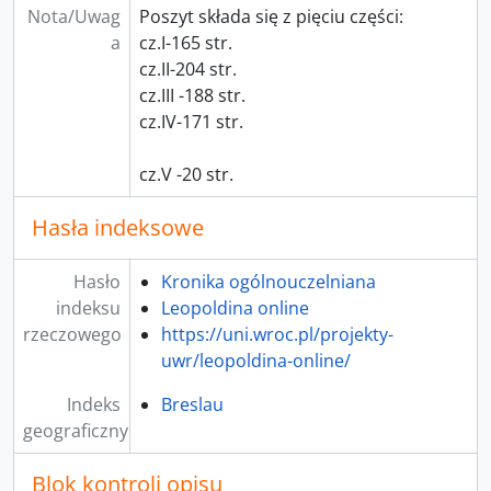
Nota/Uwag
Poszyt składa się z pięciu części:
a
cz.I-165 str.
cz.II-204 str.
cz.III -188 str.
cz.IV-171 str.
cz.V -20 str.
Hasła indeksowe
Hasło
Kronika ogólnouczelniana
indeksu
Leopoldina online
rzeczowego
https://uni.wroc.pl/projekty-
uwr/leopoldina-online/
Indeks
Breslau
geograficzny
Blok kontroli opisu