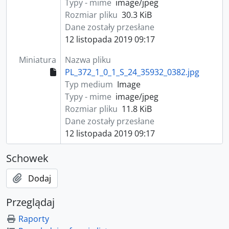
Typy - mime
image/jpeg
Rozmiar pliku
30.3 KiB
Dane zostały przesłane
12 listopada 2019 09:17
Miniatura
Nazwa pliku
PL_372_1_0_1_S_24_35932_0382.jpg
Typ medium
Image
Typy - mime
image/jpeg
Rozmiar pliku
11.8 KiB
Dane zostały przesłane
12 listopada 2019 09:17
Schowek
Dodaj
Przeglądaj
Raporty