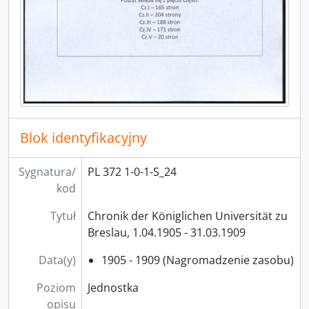
[Seria] 4 - Akta Wydziału Prawa
[Seria] 5 - Akta Wydziału Medycznego
[Seria] 999 - Pomoce archiwalne
[Seria] 6 - Akta Wydziału Filozoficznego
Blok identyfikacyjny
Sygnatura/
PL 372 1-0-1-S_24
kod
Tytuł
Chronik der Königlichen Universität zu
Breslau, 1.04.1905 - 31.03.1909
Data(y)
1905 - 1909 (Nagromadzenie zasobu)
Poziom
Jednostka
opisu