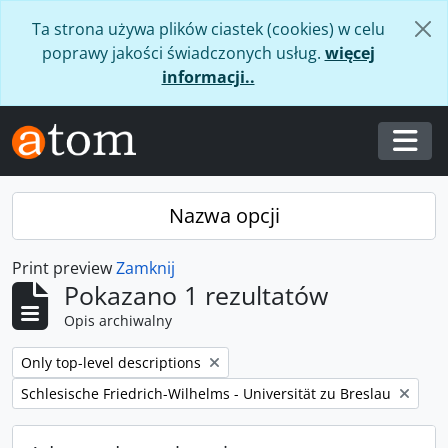
Skip to main content
Ta strona używa plików ciastek (cookies) w celu
poprawy jakości świadczonych usług.
więcej
informacji..
Togg
Nazwa opcji
Print preview
Zamknij
Pokazano 1 rezultatów
Opis archiwalny
Remove filter:
Only top-level descriptions
Remove filter:
Schlesische Friedrich-Wilhelms - Universität zu Breslau