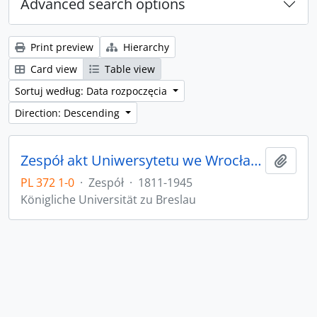
Advanced search options
Print preview
Hierarchy
Card view
Table view
Sortuj według: Data rozpoczęcia
Direction: Descending
Zespół akt Uniwersytetu we Wrocławiu z lat 1811-1945
Add t
PL 372 1-0
·
Zespół
·
1811-1945
Königliche Universität zu Breslau