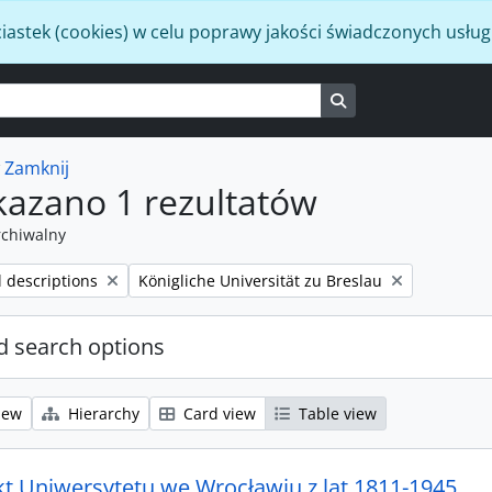
iastek (cookies) w celu poprawy jakości świadczonych usług
Search in browse p
w
Zamknij
kazano 1 rezultatów
rchiwalny
Remove filter:
l descriptions
Königliche Universität zu Breslau
 search options
iew
Hierarchy
Card view
Table view
kt Uniwersytetu we Wrocławiu z lat 1811-1945