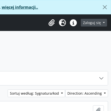
.
więcej informacji..
age
Zaloguj się
Clipboard
Język
Podręczne linki
Sortuj według: Sygnatura/kod
Direction: Ascending
Add t