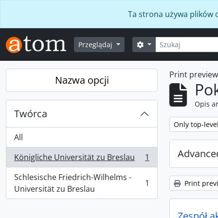
Skip to main content
Ta strona używa plików c
Szukaj
Opcje wyszukiwania
Przeglądaj
Print previe
Nazwa opcji
Po
Opis a
Twórca
Remove filter:
Only top-leve
All
Advanced
Königliche Universität zu Breslau
1
, 1 results
Schlesische Friedrich-Wilhelms -
1
Print prev
, 1 results
Universität zu Breslau
Zespół a