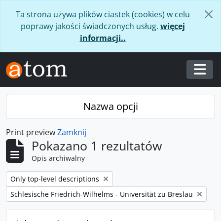
Skip to main content
Ta strona używa plików ciastek (cookies) w celu
poprawy jakości świadczonych usług.
więcej
informacji..
Togg
Nazwa opcji
Print preview
Zamknij
Pokazano 1 rezultatów
Opis archiwalny
Remove filter:
Only top-level descriptions
Remove filter:
Schlesische Friedrich-Wilhelms - Universität zu Breslau