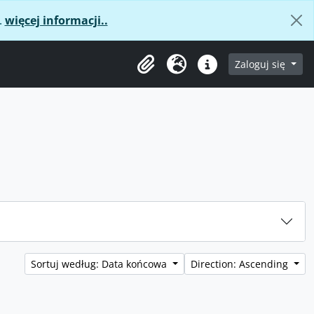
.
więcej informacji..
age
Zaloguj się
Clipboard
Język
Podręczne linki
Sortuj według: Data końcowa
Direction: Ascending