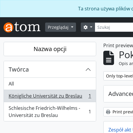
Skip to main content
Ta strona używa plików c
Szukaj
Opcje wyszukiwania
Przeglądaj
Print previe
Nazwa opcji
Po
Opis a
Twórca
Remove filter:
Only top-leve
All
Advanced
Königliche Universität zu Breslau
1
, 1 results
Schlesische Friedrich-Wilhelms -
1
Print prev
, 1 results
Universität zu Breslau
Zespół akt