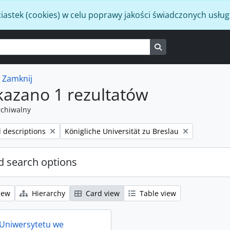
iastek (cookies) w celu poprawy jakości świadczonych usług
Search in browse p
w
Zamknij
kazano 1 rezultatów
rchiwalny
Remove filter:
l descriptions
Königliche Universität zu Breslau
 search options
iew
Hierarchy
Card view
Table view
 Uniwersytetu we