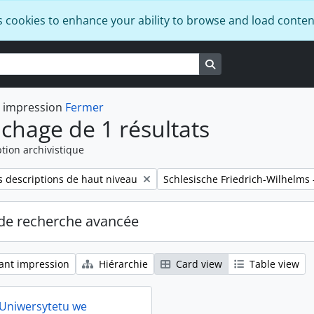
s cookies to enhance your ability to browse and load conten
Search in browse pa
t impression
Fermer
ichage de 1 résultats
tion archivistique
Remove filter:
 descriptions de haut niveau
Schlesische Friedrich-Wilhelms 
de recherche avancée
ant impression
Hiérarchie
Card view
Table view
 Uniwersytetu we