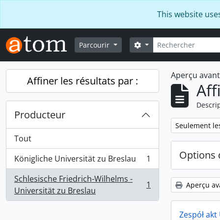
Skip to main content
This website use
Rechercher
Search options
Parcourir
Aperçu avan
Affiner les résultats par :
Aff
Descrip
Producteur
Remove filter:
Seulement les
Tout
Options 
Königliche Universität zu Breslau
1
, 1 résultats
Schlesische Friedrich-Wilhelms -
1
Aperçu av
, 1 résultats
Universität zu Breslau
Zespół akt