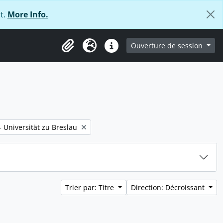
t.
More Info.
ge
Ouverture de session
Presse-papier
Langue
Liens rapides
- Universität zu Breslau
Trier par: Titre
Direction: Décroissant