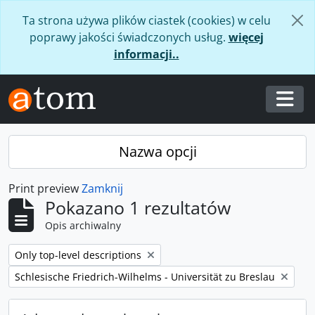
Skip to main content
Ta strona używa plików ciastek (cookies) w celu
poprawy jakości świadczonych usług.
więcej
informacji..
Togg
Nazwa opcji
Print preview
Zamknij
Pokazano 1 rezultatów
Opis archiwalny
Remove filter:
Only top-level descriptions
Remove filter:
Schlesische Friedrich-Wilhelms - Universität zu Breslau