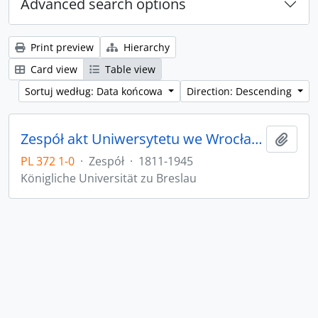
Advanced search options
Print preview
Hierarchy
Card view
Table view
Sortuj według: Data końcowa
Direction: Descending
Zespół akt Uniwersytetu we Wrocławiu z lat 1811-1945
Add t
PL 372 1-0
·
Zespół
·
1811-1945
Königliche Universität zu Breslau