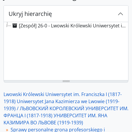
Ukryj hierarchię
[Zespół] 26-0 - Lwowski Królewski Uniwersytet im. Franciszka I (1817-1918) Uniwersytet Jana Kazimierza we Lwowie (1919-1939) / ЛЬBOBCKИЙ KOPOЛEBCKИЙ УНИBEPCИTET ИМ. ФPAНЦA I (1817-1918) УНИBEPCИTET ИМ. ЯНA KAЗИМИPA ВO ЛЬBOBE (1919-1939)
Lwowski Królewski Uniwersytet im. Franciszka I (1817-
1918) Uniwersytet Jana Kazimierza we Lwowie (1919-
1939) / ЛЬBOBCKИЙ KOPOЛEBCKИЙ УНИBEPCИTET ИМ.
ФPAНЦA I (1817-1918) УНИBEPCИTET ИМ. ЯНA
KAЗИМИPA ВO ЛЬBOBE (1919-1939)
Sprawy personalne grona profesorskiego i