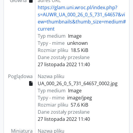
Główna
adres URL
https://glam.uni.wroc.pl/index.php?
s=AUWR_UA_000_26_0_5_731_64657&vi
ew=thumbnails&thumb_size=medium#
current
Typ medium
Image
Typy - mime
unknown
Rozmiar pliku
18.5 KiB
Dane zostały przesłane
27 listopada 2022 11:40
Poglądowa
Nazwa pliku
UA_000_26_0_5_731_64657_0002.jpg
Typ medium
Image
Typy - mime
image/jpeg
Rozmiar pliku
57.6 KiB
Dane zostały przesłane
27 listopada 2022 11:40
Miniatura
Nazwa pliku