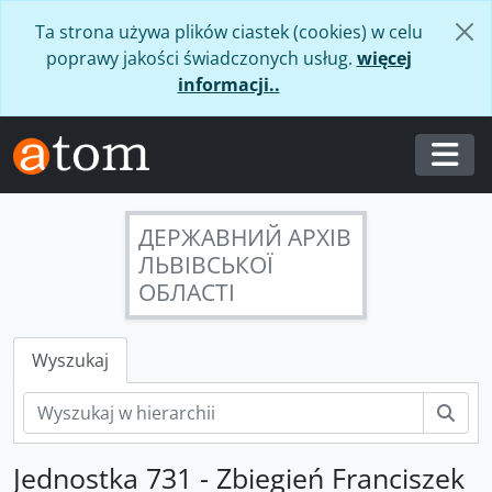
Skip to main content
Ta strona używa plików ciastek (cookies) w celu
poprawy jakości świadczonych usług.
więcej
informacji..
Togg
ДЕРЖАВНИЙ АРХІВ
ЛЬВІВСЬКОЇ
ОБЛАСТІ
Wyszukaj
Szuk
Jednostka 731 - Zbiegień Franciszek