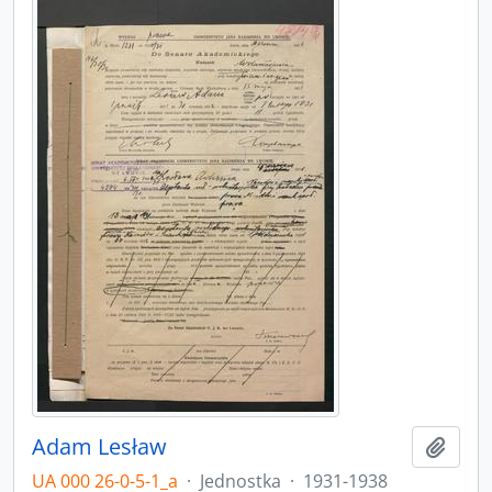
Adam Lesław
Add t
UA 000 26-0-5-1_a
·
Jednostka
·
1931-1938