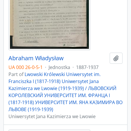
Abraham Władysław
Add t
UA 000 26-0-5-1
·
Jednostka
·
1887-1937
Part of
Lwowski Królewski Uniwersytet im.
Franciszka I (1817-1918) Uniwersytet Jana
Kazimierza we Lwowie (1919-1939) / ЛЬBOBCKИЙ
KOPOЛEBCKИЙ УНИBEPCИTET ИМ. ФPAНЦA I
(1817-1918) УНИBEPCИTET ИМ. ЯНA KAЗИМИPA ВO
ЛЬBOBE (1919-1939)
Uniwersytet Jana Kazimierza we Lwowie