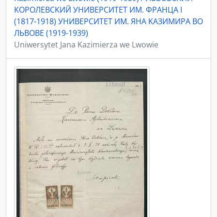
KOPOЛEBCKИЙ УНИBEPCИTET ИМ. ФPAНЦA I
(1817-1918) УНИBEPCИTET ИМ. ЯНA KAЗИМИPA ВO
ЛЬBOBE (1919-1939)
Uniwersytet Jana Kazimierza we Lwowie