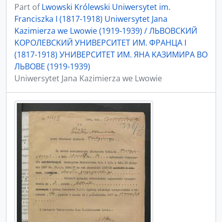
Part of
Lwowski Królewski Uniwersytet im.
Franciszka I (1817-1918) Uniwersytet Jana
Kazimierza we Lwowie (1919-1939) / ЛЬBOBCKИЙ
KOPOЛEBCKИЙ УНИBEPCИTET ИМ. ФPAНЦA I
(1817-1918) УНИBEPCИTET ИМ. ЯНA KAЗИМИPA ВO
ЛЬBOBE (1919-1939)
Uniwersytet Jana Kazimierza we Lwowie