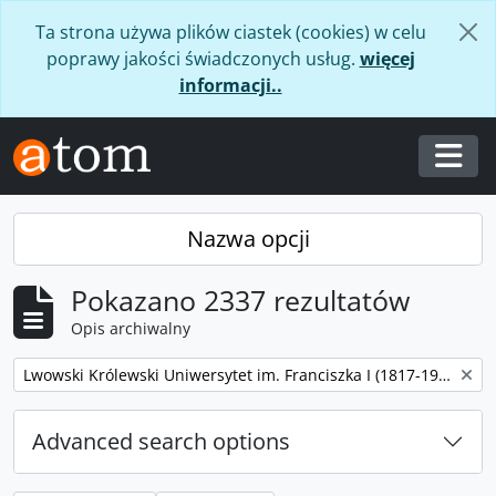
Skip to main content
Ta strona używa plików ciastek (cookies) w celu
poprawy jakości świadczonych usług.
więcej
informacji..
Togg
Nazwa opcji
Pokazano 2337 rezultatów
Opis archiwalny
Remove filter:
Lwowski Królewski Uniwersytet im. Franciszka I (1817-1918) Uniwersytet Jana Kazimierza we Lwowie (1919-1939) / ЛЬBOBCKИЙ KOPOЛEBCKИЙ УНИBEPCИTET ИМ. ФPAНЦA I (1817-1918) УНИBEPCИTET ИМ. ЯНA KAЗИМИPA ВO ЛЬBOBE (1919-1939)
Advanced search options