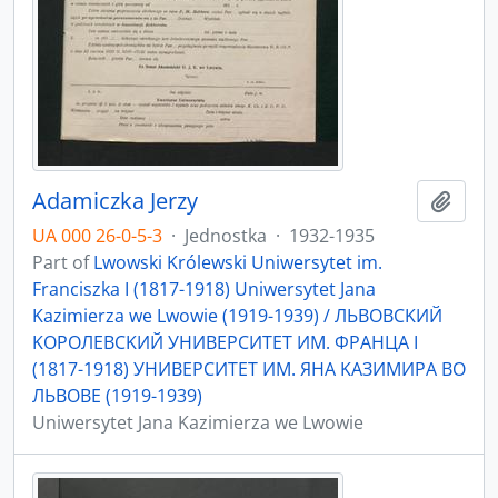
Adamiczka Jerzy
Add t
UA 000 26-0-5-3
·
Jednostka
·
1932-1935
Part of
Lwowski Królewski Uniwersytet im.
Franciszka I (1817-1918) Uniwersytet Jana
Kazimierza we Lwowie (1919-1939) / ЛЬBOBCKИЙ
KOPOЛEBCKИЙ УНИBEPCИTET ИМ. ФPAНЦA I
(1817-1918) УНИBEPCИTET ИМ. ЯНA KAЗИМИPA ВO
ЛЬBOBE (1919-1939)
Uniwersytet Jana Kazimierza we Lwowie