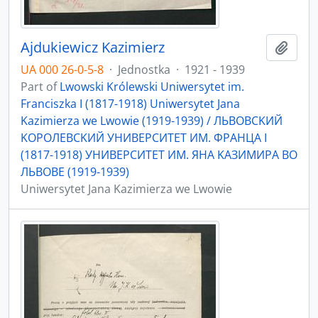
Ajdukiewicz Kazimierz
Add t
UA 000 26-0-5-8
·
Jednostka
·
1921 - 1939
Part of
Lwowski Królewski Uniwersytet im.
Franciszka I (1817-1918) Uniwersytet Jana
Kazimierza we Lwowie (1919-1939) / ЛЬBOBCKИЙ
KOPOЛEBCKИЙ УНИBEPCИTET ИМ. ФPAНЦA I
(1817-1918) УНИBEPCИTET ИМ. ЯНA KAЗИМИPA ВO
ЛЬBOBE (1919-1939)
Uniwersytet Jana Kazimierza we Lwowie