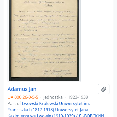
Adamus Jan
Add t
UA 000 26-0-5-5
·
Jednostka
·
1923-1939
Part of
Lwowski Królewski Uniwersytet im.
Franciszka I (1817-1918) Uniwersytet Jana
Kazimierza we Lwowie (1919-1939) / ЛЬBOBCKИЙ