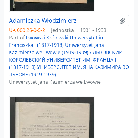
Adamiczka Włodzimierz
Add t
UA 000 26-0-5-2
·
Jednostka
·
1931 - 1938
Part of
Lwowski Królewski Uniwersytet im.
Franciszka I (1817-1918) Uniwersytet Jana
Kazimierza we Lwowie (1919-1939) / ЛЬBOBCKИЙ
KOPOЛEBCKИЙ УНИBEPCИTET ИМ. ФPAНЦA I
(1817-1918) УНИBEPCИTET ИМ. ЯНA KAЗИМИPA ВO
ЛЬBOBE (1919-1939)
Uniwersytet Jana Kazimierza we Lwowie