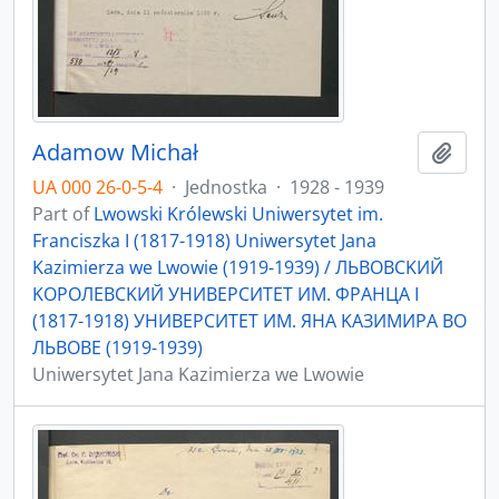
Adamow Michał
Add t
UA 000 26-0-5-4
·
Jednostka
·
1928 - 1939
Part of
Lwowski Królewski Uniwersytet im.
Franciszka I (1817-1918) Uniwersytet Jana
Kazimierza we Lwowie (1919-1939) / ЛЬBOBCKИЙ
KOPOЛEBCKИЙ УНИBEPCИTET ИМ. ФPAНЦA I
(1817-1918) УНИBEPCИTET ИМ. ЯНA KAЗИМИPA ВO
ЛЬBOBE (1919-1939)
Uniwersytet Jana Kazimierza we Lwowie