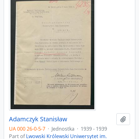
Adamczyk Stanisław
Add t
UA 000 26-0-5-7
·
Jednostka
·
1939 - 1939
Part of
Lwowski Królewski Uniwersytet im.