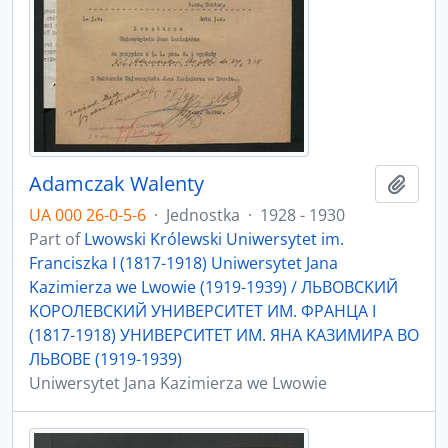
Adamczak Walenty
Add t
UA 000 26-0-5-6
·
Jednostka
·
1928 - 1930
Part of
Lwowski Królewski Uniwersytet im.
Franciszka I (1817-1918) Uniwersytet Jana
Kazimierza we Lwowie (1919-1939) / ЛЬBOBCKИЙ
KOPOЛEBCKИЙ УНИBEPCИTET ИМ. ФPAНЦA I
(1817-1918) УНИBEPCИTET ИМ. ЯНA KAЗИМИPA ВO
ЛЬBOBE (1919-1939)
Uniwersytet Jana Kazimierza we Lwowie