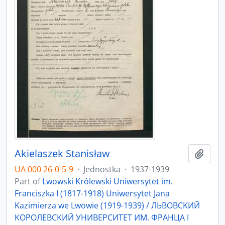
Akielaszek Stanisław
Add t
UA 000 26-0-5-9
·
Jednostka
·
1937-1939
Part of
Lwowski Królewski Uniwersytet im.
Franciszka I (1817-1918) Uniwersytet Jana
Kazimierza we Lwowie (1919-1939) / ЛЬBOBCKИЙ
KOPOЛEBCKИЙ УНИBEPCИTET ИМ. ФPAНЦA I