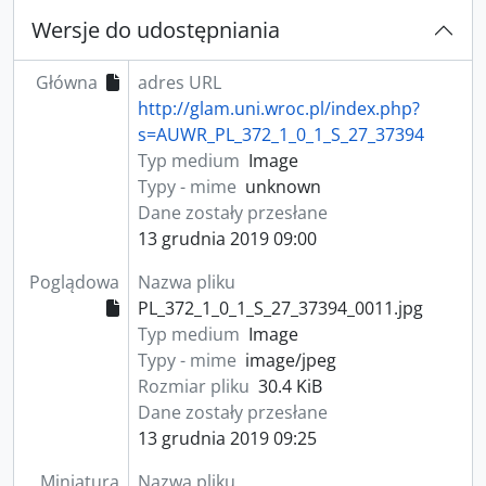
Wersje do udostępniania
Główna
adres URL
http://glam.uni.wroc.pl/index.php?
s=AUWR_PL_372_1_0_1_S_27_37394
Typ medium
Image
Typy - mime
unknown
Dane zostały przesłane
13 grudnia 2019 09:00
Poglądowa
Nazwa pliku
PL_372_1_0_1_S_27_37394_0011.jpg
Typ medium
Image
Typy - mime
image/jpeg
Rozmiar pliku
30.4 KiB
Dane zostały przesłane
13 grudnia 2019 09:25
Miniatura
Nazwa pliku