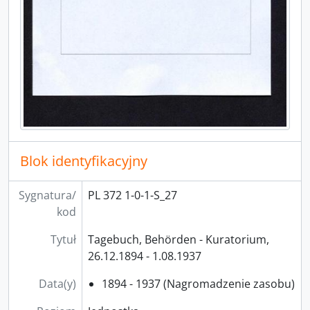
[Seria] 6 - Akta Wydziału Filozoficznego
Blok identyfikacyjny
Sygnatura/
PL 372 1-0-1-S_27
kod
Tytuł
Tagebuch, Behörden - Kuratorium,
26.12.1894 - 1.08.1937
Data(y)
1894 - 1937 (Nagromadzenie zasobu)