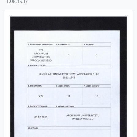
1.08.1937
[Jednostka] S_35 - Tagebuch, Auszeichnungen durch preußische Orden, 20.01.1895 - 1920/21
[Jednostka] S_36 - Tagebuch, Auszeichnungen durch ausländische Orden, 1898/99 - 1918/19
[Jednostka] S_37 - Tagebuch, Auszeichnungen durch Titel etc., 1898/99 - 5.12.1933
[Jednostka] S_38 - Tagebuch, Sonstige Veränderungen beim Lehrkörper, 16.03.1895 - 3.03.1937
[Jednostka] S_39 - Tagebuch, Beamte der akademischen Verwaltung, 1.04.1895 - 1.04.1909
[Jednostka] S_40 - Tagebuch, Beamte und Instituts-Assistenten, 1.11.1894 - 31.03.1901
[Jednostka] S_41 - Tagebuch, Stipendien und Stiftungen, 20.10.1894 - 1911
[Jednostka] S_42 - Tagebuch, Ministerial-Erlaße und Kuratorial-Schreiben, 4.01.1895 - 7.07.1930
[Jednostka] S_43 - Tagebuch, Senats-Beschlüße, 10.11.1894 - 11.05.1934
[Jednostka] S_44 - Tagebuch, Universitäts-Ereigniße, 1894 - 1910
[Jednostka] S_45 - Tagebuch, Verbindungen und Vereine, 16.11.1894 - 24.07.1922
[Jednostka] S_46 - Tagebuch, Disciplin, 1894 - 1931
[Jednostka] S_47 - Tagebuch, Diplom-Erneuerungen, 30.01.1895 - 25.07.1906
[Seria] 2 - Akta Wydziału Teologii Ewangelickiej
[Seria] 3 - Akta Wydziału Teologii Katolickiej
[Seria] 4 - Akta Wydziału Prawa
[Seria] 5 - Akta Wydziału Medycznego
[Seria] 999 - Pomoce archiwalne