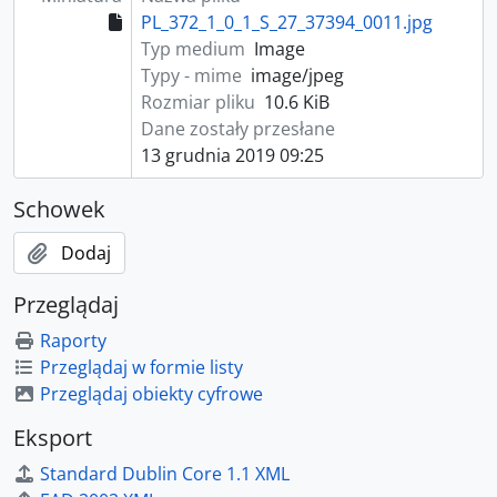
PL_372_1_0_1_S_27_37394_0011.jpg
Typ medium
Image
Typy - mime
image/jpeg
Rozmiar pliku
10.6 KiB
Dane zostały przesłane
13 grudnia 2019 09:25
Schowek
Dodaj
Przeglądaj
Raporty
Przeglądaj w formie listy
Przeglądaj obiekty cyfrowe
Eksport
Standard Dublin Core 1.1 XML