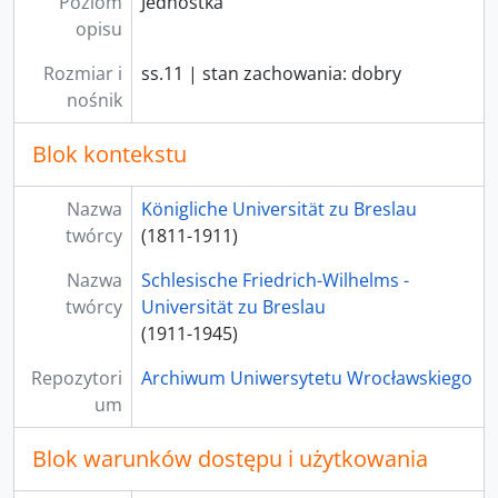
Poziom
Jednostka
opisu
Rozmiar i
ss.11 | stan zachowania: dobry
nośnik
Blok kontekstu
Nazwa
Königliche Universität zu Breslau
twórcy
(1811-1911)
Nazwa
Schlesische Friedrich-Wilhelms -
twórcy
Universität zu Breslau
(1911-1945)
Repozytori
Archiwum Uniwersytetu Wrocławskiego
um
Blok warunków dostępu i użytkowania