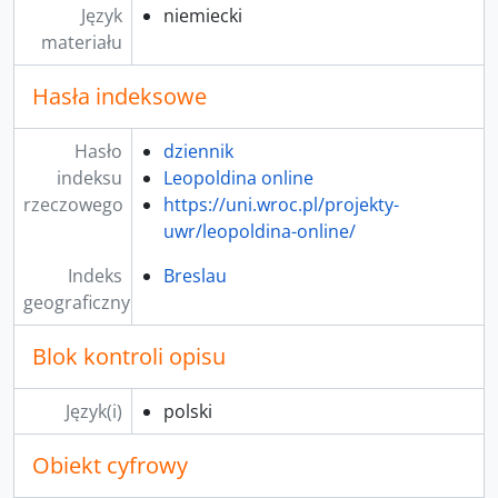
Język
niemiecki
materiału
Hasła indeksowe
Hasło
dziennik
indeksu
Leopoldina online
rzeczowego
https://uni.wroc.pl/projekty-
uwr/leopoldina-online/
Indeks
Breslau
geograficzny
Blok kontroli opisu
Język(i)
polski
Obiekt cyfrowy