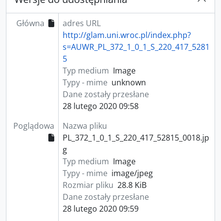
Główna
adres URL
http://glam.uni.wroc.pl/index.php?
s=AUWR_PL_372_1_0_1_S_220_417_5281
5
Typ medium
Image
Typy - mime
unknown
Dane zostały przesłane
28 lutego 2020 09:58
Poglądowa
Nazwa pliku
PL_372_1_0_1_S_220_417_52815_0018.jp
g
Typ medium
Image
Typy - mime
image/jpeg
Rozmiar pliku
28.8 KiB
Dane zostały przesłane
28 lutego 2020 09:59