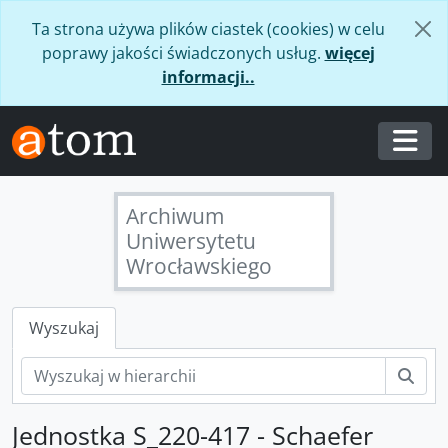
Skip to main content
Ta strona używa plików ciastek (cookies) w celu
poprawy jakości świadczonych usług.
więcej
informacji..
Togg
Archiwum
Uniwersytetu
Wrocławskiego
Wyszukaj
Szuk
Jednostka S_220-417 - Schaefer