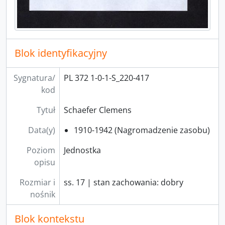
Blok identyfikacyjny
Sygnatura/
PL 372 1-0-1-S_220-417
kod
Tytuł
Schaefer Clemens
Data(y)
1910-1942 (Nagromadzenie zasobu)
Poziom
Jednostka
opisu
Rozmiar i
ss. 17 | stan zachowania: dobry
nośnik
Blok kontekstu