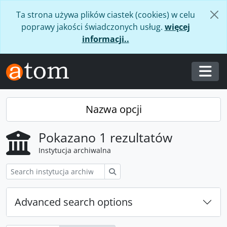
Skip to main content
Ta strona używa plików ciastek (cookies) w celu
poprawy jakości świadczonych usług.
więcej
informacji..
Togg
Nazwa opcji
Pokazano 1 rezultatów
Instytucja archiwalna
Szukaj
Advanced search options