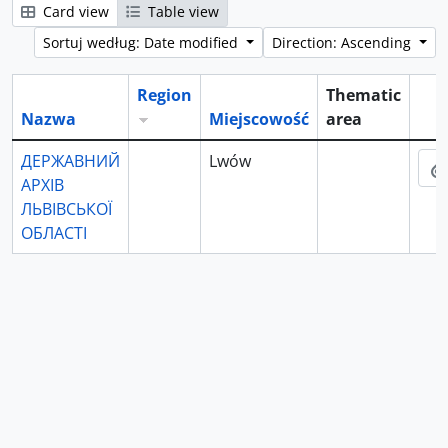
Card view
Table view
Sortuj według: Date modified
Direction: Ascending
Region
Thematic
Nazwa
Miejscowość
area
Sch
ДЕРЖАВНИЙ
Lwów
АРХІВ
ЛЬВІВСЬКОЇ
ОБЛАСТІ