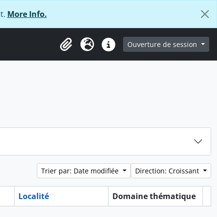
t.
More Info.
ge
Ouverture de session
Presse-papier
Langue
Liens rapides
Trier par: Date modifiée
Direction: Croissant
Localité
Domaine thématique
Pr