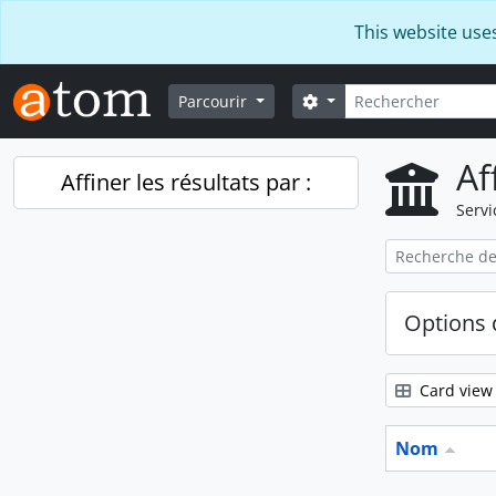
Skip to main content
This website use
Rechercher
Search options
Parcourir
Af
Affiner les résultats par :
Servi
Options 
Card view
Nom