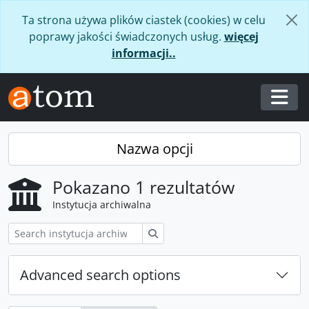
Skip to main content
Ta strona używa plików ciastek (cookies) w celu
poprawy jakości świadczonych usług.
więcej
informacji..
Togg
Nazwa opcji
Pokazano 1 rezultatów
Instytucja archiwalna
Szukaj
Advanced search options