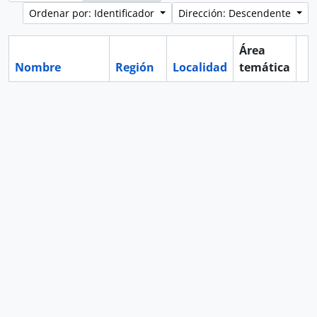
Ordenar por: Identificador
Dirección: Descendente
Área
Nombre
Región
Localidad
temática
Po