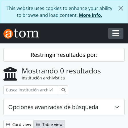
Skip to main content
This website uses cookies to enhance your ability
to browse and load content.
More Info.
Togg
Restringir resultados por:
Mostrando 0 resultados
Institución archivística
Búsqueda
Opciones avanzadas de búsqueda
Card view
Table view