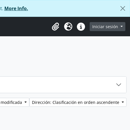
t.
More Info.
e
Iniciar sesión
Portapapeles
Idioma
Enlaces rápidos
 modificada
Dirección: Clasificación en orden ascendente