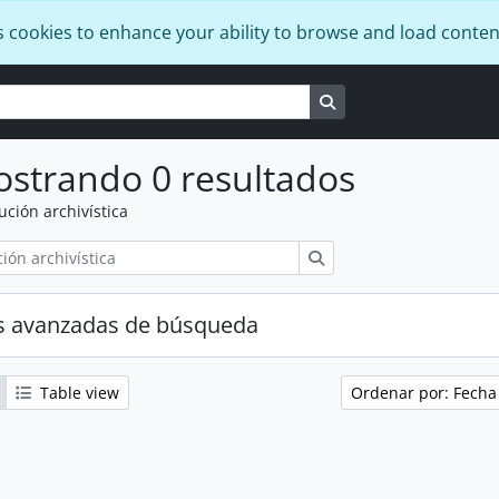
s cookies to enhance your ability to browse and load conten
Search in browse pag
strando 0 resultados
tución archivística
Búsqueda
s avanzadas de búsqueda
Table view
Ordenar por: Fecha