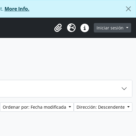
t.
More Info.
e
Iniciar sesión
Portapapeles
Idioma
Enlaces rápidos
Ordenar por: Fecha modificada
Dirección: Descendente