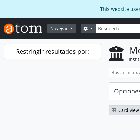
Skip to main content
This website use
Búsqueda
Search options
Navegar
Mo
Restringir resultados por:
Insti
Opcione
Card view