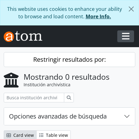
Skip to main content
This website uses cookies to enhance your ability
to browse and load content.
More Info.
Togg
Restringir resultados por:
Mostrando 0 resultados
Institución archivística
Búsqueda
Opciones avanzadas de búsqueda
Card view
Table view