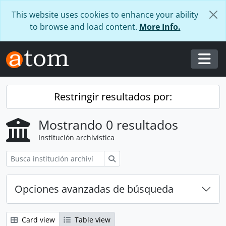
Skip to main content
This website uses cookies to enhance your ability
to browse and load content.
More Info.
Togg
Restringir resultados por:
Mostrando 0 resultados
Institución archivística
Búsqueda
Opciones avanzadas de búsqueda
Card view
Table view