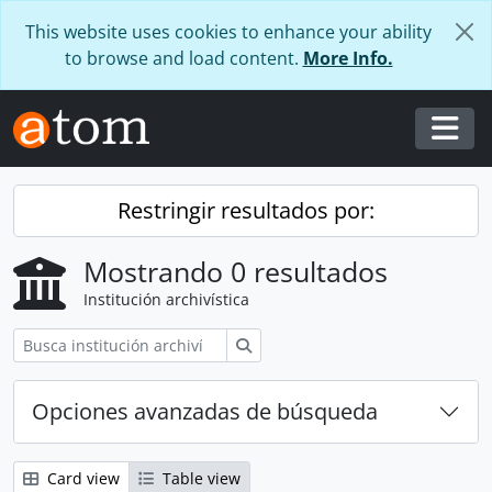
Skip to main content
This website uses cookies to enhance your ability
to browse and load content.
More Info.
Togg
Restringir resultados por:
Mostrando 0 resultados
Institución archivística
Búsqueda
Opciones avanzadas de búsqueda
Card view
Table view