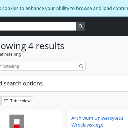
s cookies to enhance your ability to browse and load conten
Search in browse page
owing 4 results
efinstelling
zoeken
 search options
Table view
Archiwum Uniwersytetu
Wrocławskiego