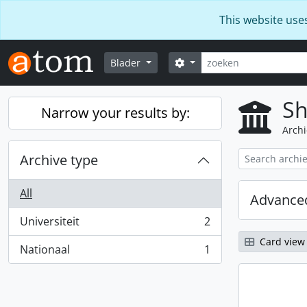
Skip to main content
This website use
zoeken
Search options
Blader
Sh
Narrow your results by:
Archi
Archive type
All
Advanced
Universiteit
2
, 2 results
Card view
Nationaal
1
, 1 results