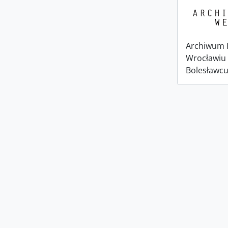
Archiwum 
Wrocławiu 
Bolesławc