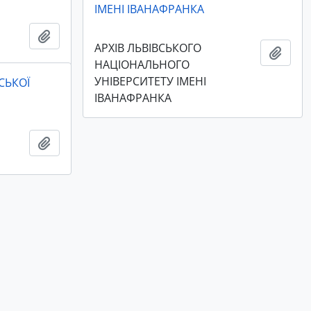
ІМЕНІ ІВАНАФРАНКА
Add to clipboard
АРХІВ ЛЬВІВСЬКОГО
Add t
НАЦІОНАЛЬНОГО
УНІВЕРСИТЕТУ ІМЕНІ
СЬКОЇ
ІВАНАФРАНКА
Add to clipboard