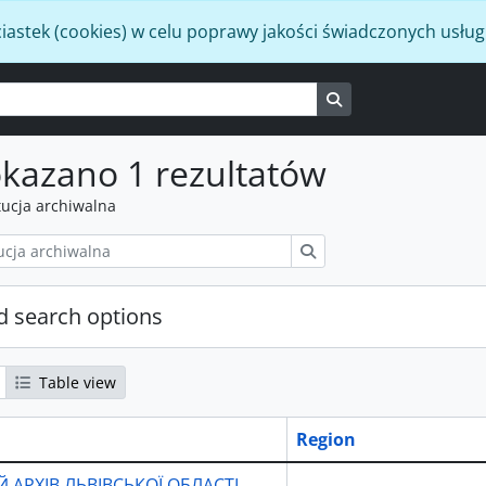
iastek (cookies) w celu poprawy jakości świadczonych usług
Search in browse p
kazano 1 rezultatów
tucja archiwalna
Szukaj
 search options
Table view
Region
 АРХІВ ЛЬВІВСЬКОЇ ОБЛАСТІ