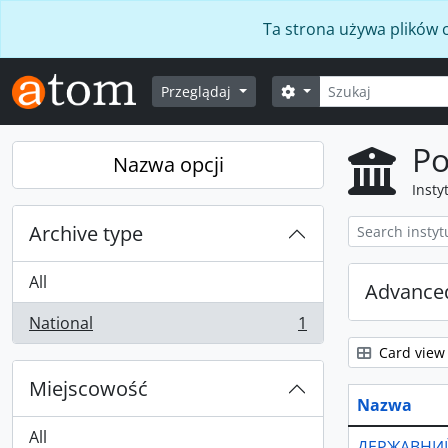
Skip to main content
Ta strona używa plików c
Szukaj
Opcje wyszukiwania
Przeglądaj
Po
Nazwa opcji
Insty
Archive type
All
Advanced
National
1
, 1 results
Card view
Miejscowość
Nazwa
All
ДЕРЖАВНИЙ