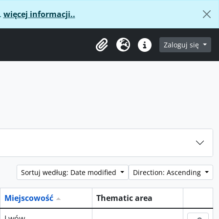
.
więcej informacji..
age
Zaloguj się
Clipboard
Język
Podręczne linki
Sortuj według: Date modified
Direction: Ascending
Miejscowość
Thematic area
Schowe
Lwów