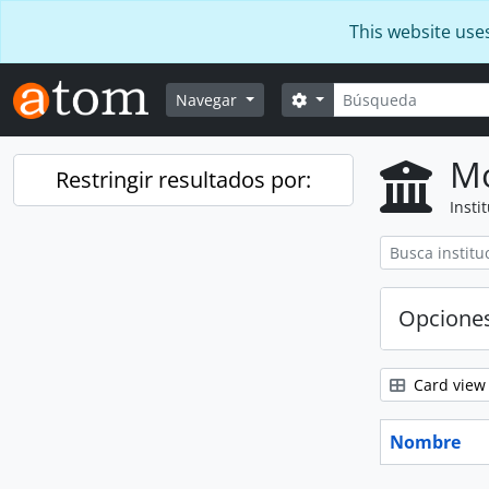
Skip to main content
This website use
Búsqueda
Search options
Navegar
Mo
Restringir resultados por:
Insti
Opcione
Card view
Nombre