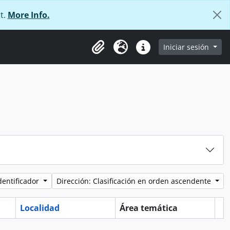
t.
More Info.
e
Iniciar sesión
Portapapeles
Idioma
Enlaces rápidos
dentificador
Dirección: Clasificación en orden ascendente
Localidad
Área temática
Po