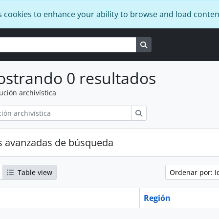
s cookies to enhance your ability to browse and load conten
Search in browse pag
strando 0 resultados
tución archivística
Búsqueda
s avanzadas de búsqueda
Table view
Ordenar por: I
Región