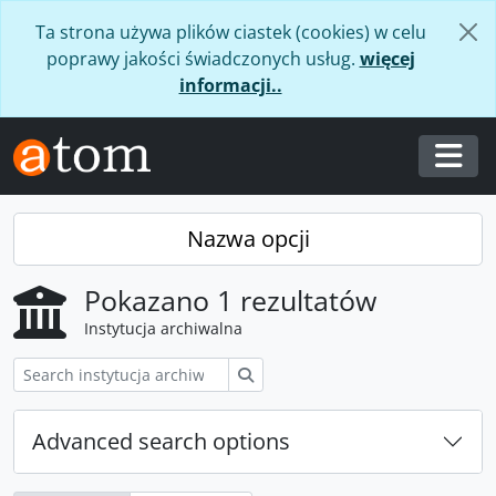
Skip to main content
Ta strona używa plików ciastek (cookies) w celu
poprawy jakości świadczonych usług.
więcej
informacji..
Togg
Nazwa opcji
Pokazano 1 rezultatów
Instytucja archiwalna
Szukaj
Advanced search options