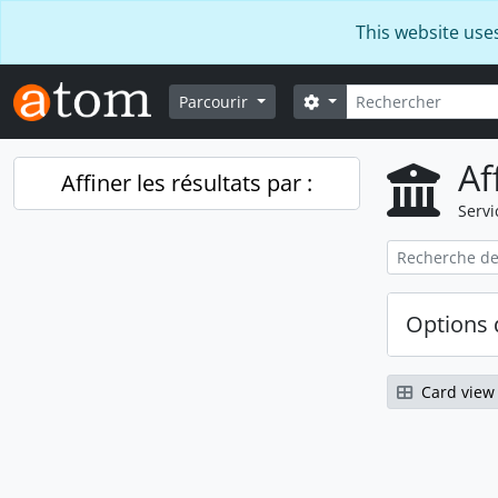
Skip to main content
This website use
Rechercher
Search options
Parcourir
Af
Affiner les résultats par :
Servi
Options 
Card view