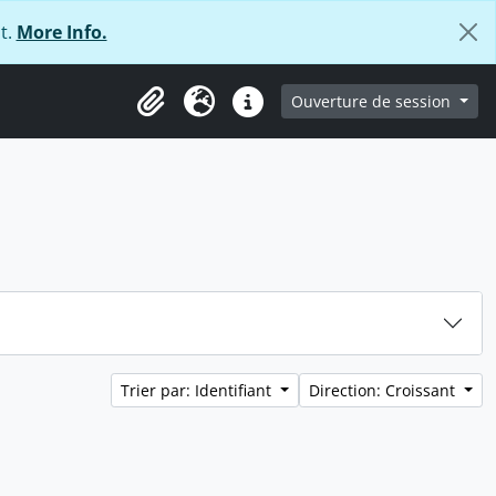
t.
More Info.
ge
Ouverture de session
Presse-papier
Langue
Liens rapides
Trier par: Identifiant
Direction: Croissant