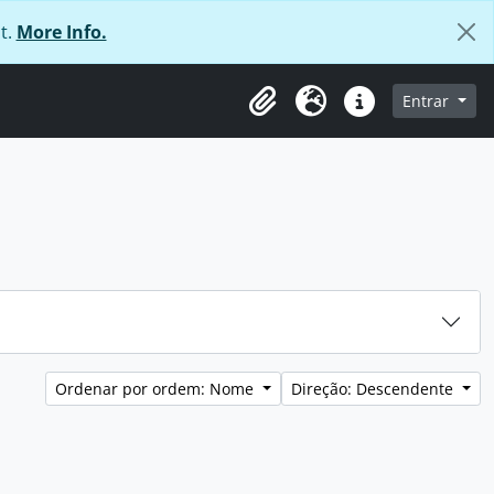
t.
More Info.
 navegação
Entrar
Área de transferência
Idioma
Ligações rápidas
Ordenar por ordem: Nome
Direção: Descendente