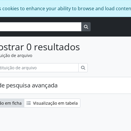
s cookies to enhance your ability to browse and load conten
Busque na página de
strar 0 resultados
tuição de arquivo
Pesquisar
e pesquisa avançada
ão em ficha
Visualização em tabela