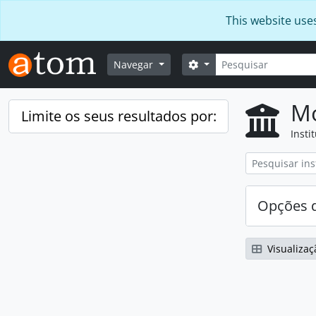
Skip to main content
This website use
Pesquisar
Opções de busca
Navegar
Mo
Limite os seus resultados por:
Insti
Opções d
Visualizaç