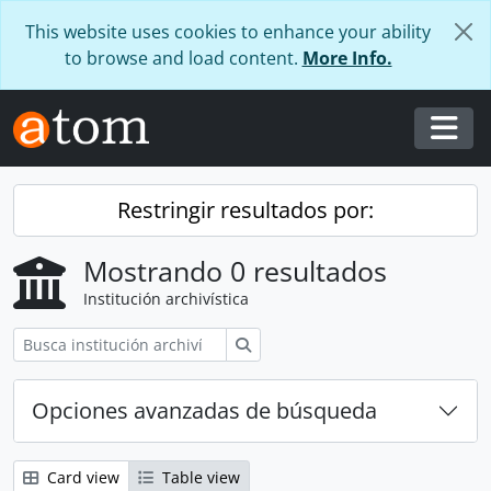
Skip to main content
This website uses cookies to enhance your ability
to browse and load content.
More Info.
Togg
Restringir resultados por:
Mostrando 0 resultados
Institución archivística
Búsqueda
Opciones avanzadas de búsqueda
Card view
Table view