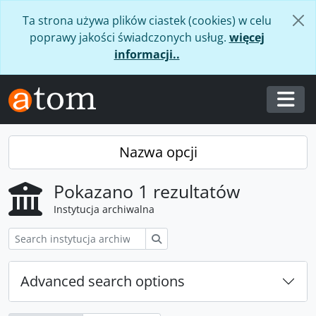
Skip to main content
Ta strona używa plików ciastek (cookies) w celu
poprawy jakości świadczonych usług.
więcej
informacji..
Togg
Nazwa opcji
Pokazano 1 rezultatów
Instytucja archiwalna
Szukaj
Advanced search options