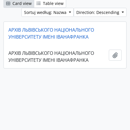
Card view
Table view
Sortuj według: Nazwa
Direction: Descending
АРХІВ ЛЬВІВСЬКОГО НАЦІОНАЛЬНОГО
УНІВЕРСИТЕТУ ІМЕНІ ІВАНАФРАНКА
АРХІВ ЛЬВІВСЬКОГО НАЦІОНАЛЬНОГО
Add t
УНІВЕРСИТЕТУ ІМЕНІ ІВАНАФРАНКА