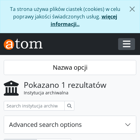
Skip to main content
Ta strona używa plików ciastek (cookies) w celu
poprawy jakości świadczonych usług.
więcej
informacji..
Togg
Nazwa opcji
Pokazano 1 rezultatów
Instytucja archiwalna
Szukaj
Advanced search options