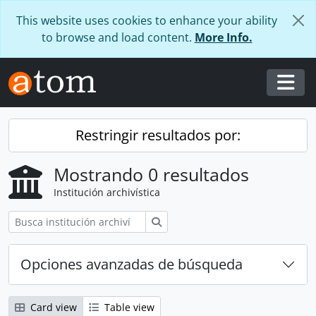
Skip to main content
This website uses cookies to enhance your ability
to browse and load content.
More Info.
Togg
Restringir resultados por:
Mostrando 0 resultados
Institución archivística
Búsqueda
Opciones avanzadas de búsqueda
Card view
Table view