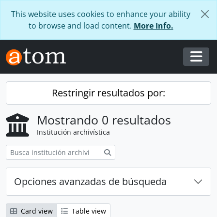
Skip to main content
This website uses cookies to enhance your ability
to browse and load content.
More Info.
Togg
Restringir resultados por:
Mostrando 0 resultados
Institución archivística
Búsqueda
Opciones avanzadas de búsqueda
Card view
Table view