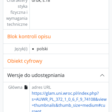
Charaktery
druk, s.18
styka
fizyczna i
wymagania
techniczne
Blok kontroli opisu
Język(i)
polski
Obiekt cyfrowy
Wersje do udostępniania
Główna
adres URL
https://glam.uni.wroc.pl/index.php?
s=AUWR_PL_372_1_0_6_F_9_74108&view
=thumbnails&thumb_size=medium#cu
rrent