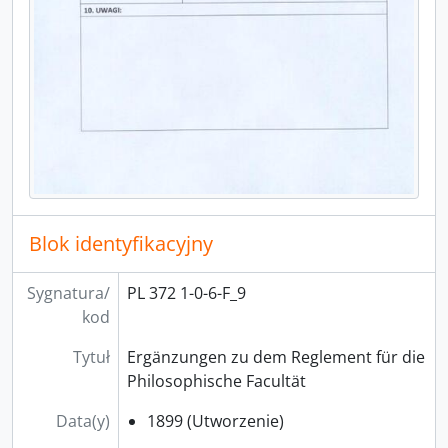
[Jednostka] F_35 - Personalkarten der Angestellten der Landwirtschaftlichen Institute
[Jednostka] F_36 - Personalblätter der planmäßigen Angestellten der Landwirtschaftlichen Institute und des Versuchsgutes sowie des Versuchsfeldes
[Jednostka] F_37 - Personalblätter der planmäßigen Angestellten der Landwirtschaftlichen Institute und des Versuchsgutes sowie des Versuchsfeldes
[Jednostka] F_38 - Personalblätter der planmäßigen Angestellten der Landwirtschaftlichen Institute und des Versuchsgutes sowie des Versuchsfeldes
[Jednostka] F_39 - Verhandlungen über evtl. Trennung der Fakultät
[Jednostka] F_40 - Akta dotyczące utworzenia Wydziału Nauk Przyrodniczych
[Jednostka] F_41 - Fachverband und Hochschulverband
[Jednostka] F_42 - Verwaltung der Fakultätsgeschäfte
[Jednostka] F_43 - Emeritierung
[Jednostka] F_44 - Mitteilungen an die Fakultät
Blok identyfikacyjny
[Jednostka] F_45 - Entwurf von Grundlinien einer Neuordnung der preußischen Hochschulverfassung
[Jednostka] F_46 - Hochschulreform
Sygnatura/
PL 372 1-0-6-F_9
[Jednostka] F_47 - Zarządzenia ministerialne
kod
[Jednostka] F_48 - Hospitanten-Kontrolle
[Jednostka] F_49 - Schlesische Urkundenbuch
Tytuł
Ergänzungen zu dem Reglement für die
[Jednostka] F_50 - Historia Śląska
Philosophische Facultät
Data(y)
1899 (Utworzenie)