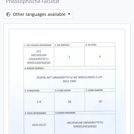
Philosophische Facultät
[Jednostka] F_17 - Mitglieden - Liste des Historischen Seminars
[Jednostka] F_18 - Historisches Seminar. [Akta ogólne]
Other languages available
[Jednostka] F_19 - Historisches Seminar. [Akta ogólne]
[Jednostka] F_20 - Historisches Seminar. [Akta ogólne]
[Jednostka] F_21 - Historisches Seminar. [Akta ogólne]
[Jednostka] F_22 - Historisches Seminar. [Akta ogólne]
[Jednostka] F_23 - Historisches Seminar. [Akta ogólne]
[Jednostka] F_24 - Historisches Seminar. [Akta ogólne]
[Jednostka] F_25 - Album der Philosophischen Fakultät zu Breslau [Zawiera własnoręcznie napisane życiorysy pracowników naukowych]
[Jednostka] F_26 - Album der Philosophischen Fakultät zu Breslau [Zawiera własnoręcznie napisane życiorysy pracowników naukowych]
[Jednostka] F_27 - Album der Philosophischen Fakultät zu Breslau [Zawiera własnoręcznie napisane życiorysy pracowników naukowych]
[Jednostka] F_28 - Album Regii Seminarii Philologici Vratislaviensis
[Jednostka] F_29 - Album Regii Seminarii Philologici Vratislaviensis
[Jednostka] F_30 - Frauen-Studium und Vorbildung der Studierenden beiderlei Geschlechts
[Jednostka] F_31 - Auslandsstudium
[Jednostka] F_32 - Akten betreffend Astronomie
[Jednostka] F_33 - Meteorologie
[Jednostka] F_34 - Vertrags-Heft der Universitätskasse Breslau zur Rechnung von den Landwirtschaftlichen Instituten