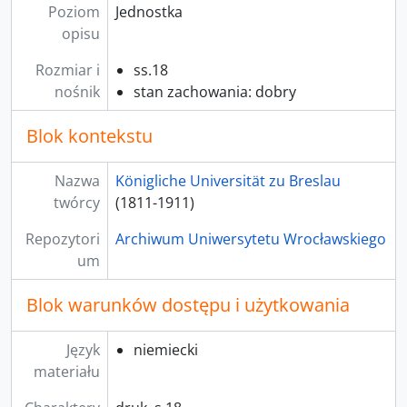
Poziom
Jednostka
opisu
Rozmiar i
ss.18
nośnik
stan zachowania: dobry
Blok kontekstu
Nazwa
Königliche Universität zu Breslau
twórcy
(1811-1911)
Repozytori
Archiwum Uniwersytetu Wrocławskiego
um
Blok warunków dostępu i użytkowania
Język
niemiecki
materiału