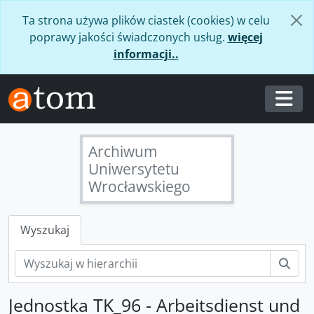
Skip to main content
Ta strona używa plików ciastek (cookies) w celu
poprawy jakości świadczonych usług.
więcej
informacji..
Togg
Archiwum
Uniwersytetu
Wrocławskiego
Wyszukaj
Szuk
Jednostka TK_96 - Arbeitsdienst und