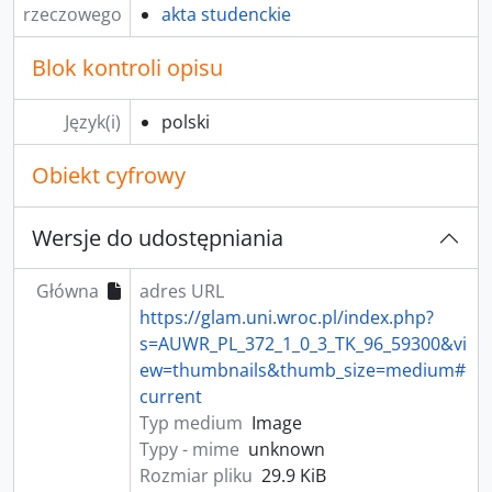
rzeczowego
akta studenckie
Blok kontroli opisu
Język(i)
polski
Obiekt cyfrowy
Wersje do udostępniania
Główna
adres URL
https://glam.uni.wroc.pl/index.php?
s=AUWR_PL_372_1_0_3_TK_96_59300&vi
ew=thumbnails&thumb_size=medium#
current
Typ medium
Image
Typy - mime
unknown
Rozmiar pliku
29.9 KiB