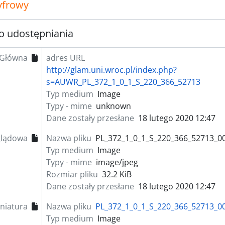
yfrowy
o udostępniania
Główna
adres URL
http://glam.uni.wroc.pl/index.php?
s=AUWR_PL_372_1_0_1_S_220_366_52713
Typ medium
Image
Typy - mime
unknown
Dane zostały przesłane
18 lutego 2020 12:47
lądowa
Nazwa pliku
PL_372_1_0_1_S_220_366_52713_00
Typ medium
Image
Typy - mime
image/jpeg
Rozmiar pliku
32.2 KiB
Dane zostały przesłane
18 lutego 2020 12:47
niatura
Nazwa pliku
PL_372_1_0_1_S_220_366_52713_00
Typ medium
Image