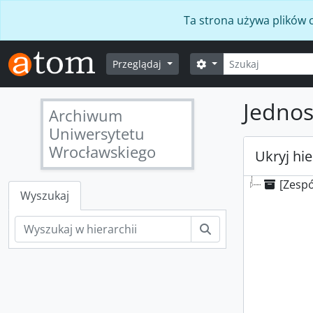
Skip to main content
Ta strona używa plików c
Szukaj
Opcje wyszukiwania
Przeglądaj
Jednos
Archiwum
Uniwersytetu
Wrocławskiego
Ukryj hie
[Zespó
Wyszukaj
Szukaj