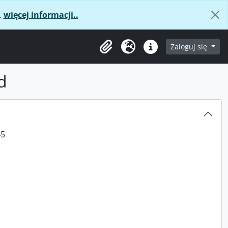
.
więcej informacji..
age
Zaloguj się
Clipboard
Język
Podręczne linki
d
45