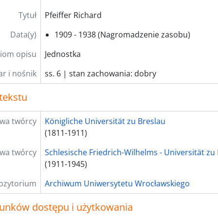
Tytuł
Pfeiffer Richard
Data(y)
1909 - 1938 (Nagromadzenie zasobu)
iom opisu
Jednostka
r i nośnik
ss. 6 | stan zachowania: dobry
tekstu
wa twórcy
Königliche Universität zu Breslau
(1811-1911)
wa twórcy
Schlesische Friedrich-Wilhelms - Universität zu
(1911-1945)
ozytorium
Archiwum Uniwersytetu Wrocławskiego
unków dostępu i użytkowania