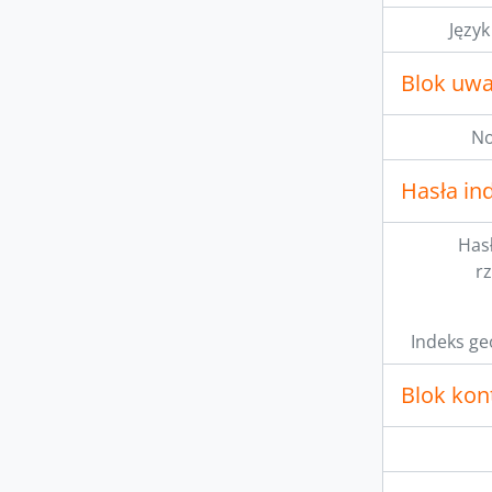
Język
Blok uw
No
Hasła i
Has
r
Indeks ge
Blok kont