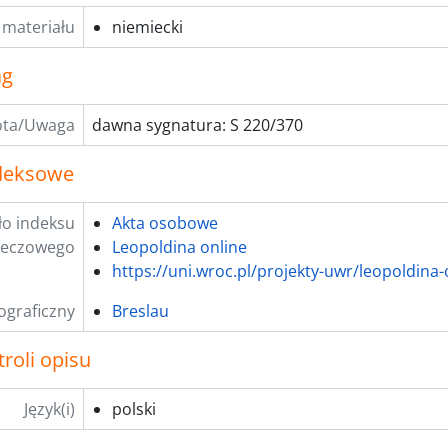
 materiału
niemiecki
ag
ta/Uwaga
dawna sygnatura: S 220/370
ndeksowe
ło indeksu
Akta osobowe
zeczowego
Leopoldina online
https://uni.wroc.pl/projekty-uwr/leopoldina-
ograficzny
Breslau
roli opisu
Język(i)
polski