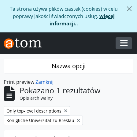
Skip to main content
Ta strona używa plików ciastek (cookies) w celu
poprawy jakości świadczonych usług.
więcej
informacji..
Togg
Nazwa opcji
Print preview
Zamknij
Pokazano 1 rezultatów
Opis archiwalny
Remove filter:
Only top-level descriptions
Remove filter:
Königliche Universität zu Breslau