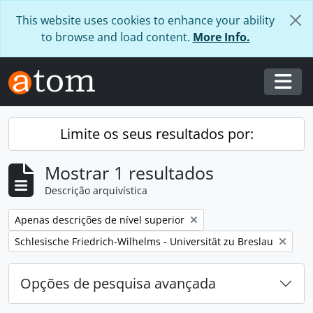
Skip to main content
This website uses cookies to enhance your ability
to browse and load content.
More Info.
Togg
Limite os seus resultados por:
Mostrar 1 resultados
Descrição arquivística
Remover filtro:
Apenas descrições de nível superior
Remover filtro:
Schlesische Friedrich-Wilhelms - Universität zu Breslau
Opções de pesquisa avançada