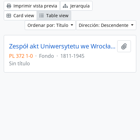
Imprimir vista previa
Jerarquía
Card view
Table view
Ordenar por: Título
Dirección: Descendente
Zespół akt Uniwersytetu we Wrocławiu z lat 1811-1945
Añadi
PL 372 1-0
·
Fondo
·
1811-1945
Sin título