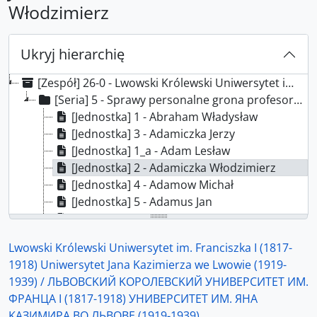
Włodzimierz
Ukryj hierarchię
[Zespół] 26-0 - Lwowski Królewski Uniwersytet im. Franciszka I (1817-1918) Uniwersytet Jana Kazimierza we Lwowie (1919-1939) / ЛЬBOBCKИЙ KOPOЛEBCKИЙ УНИBEPCИTET ИМ. ФPAНЦA I (1817-1918) УНИBEPCИTET ИМ. ЯНA KAЗИМИPA ВO ЛЬBOBE (1919-1939)
[Seria] 5 - Sprawy personalne grona profesorskiego i urzędników
[Jednostka] 1 - Abraham Władysław
[Jednostka] 3 - Adamiczka Jerzy
[Jednostka] 1_a - Adam Lesław
[Jednostka] 2 - Adamiczka Włodzimierz
[Jednostka] 4 - Adamow Michał
[Jednostka] 5 - Adamus Jan
[Jednostka] 6 - Adamczak Walenty
[Jednostka] 7 - Adamczyk Stanisław
Lwowski Królewski Uniwersytet im. Franciszka I (1817-
[Jednostka] 8 - Ajdukiewicz Kazimierz
1918) Uniwersytet Jana Kazimierza we Lwowie (1919-
[Jednostka] 9 - Akielaszek Stanisław
1939) / ЛЬBOBCKИЙ KOPOЛEBCKИЙ УНИBEPCИTET ИМ.
[Jednostka] 10 - Alexiewicz Andrzej
ФPAНЦA I (1817-1918) УНИBEPCИTET ИМ. ЯНA
[Jednostka] 12 - Allerhand Joachim
KAЗИМИPA ВO ЛЬBOBE (1919-1939)