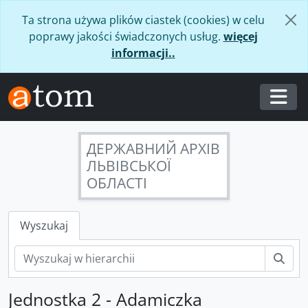
Skip to main content
Ta strona używa plików ciastek (cookies) w celu
poprawy jakości świadczonych usług.
więcej
informacji..
Togg
ДЕРЖАВНИЙ АРХІВ
ЛЬВІВСЬКОЇ
ОБЛАСТІ
Wyszukaj
Szuk
Jednostka 2 - Adamiczka