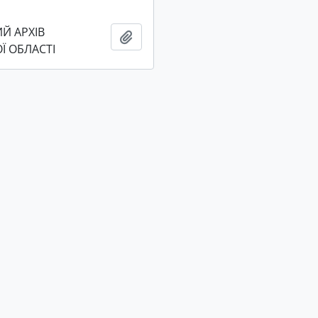
Й АРХІВ
Add to clipboard
Ї ОБЛАСТІ