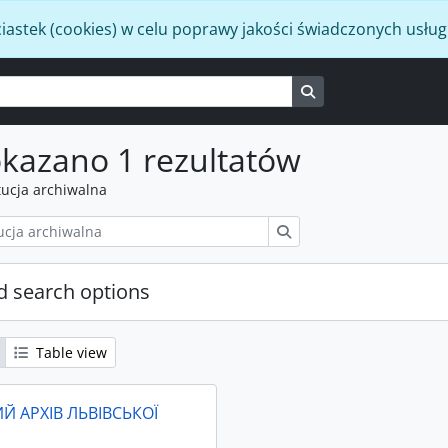
iastek (cookies) w celu poprawy jakości świadczonych usług
Search in browse p
kazano 1 rezultatów
tucja archiwalna
Szukaj
 search options
Table view
Й АРХІВ ЛЬВІВСЬКОЇ