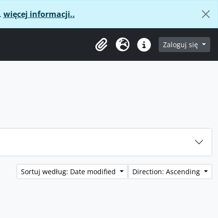
.
więcej informacji..
age
Zaloguj się
Clipboard
Język
Podręczne linki
Sortuj według: Date modified
Direction: Ascending