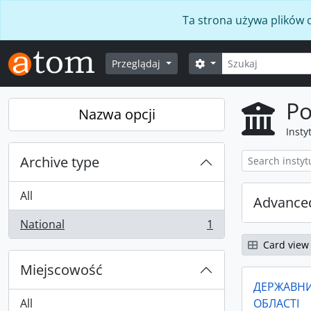
Skip to main content
Ta strona używa plików c
Szukaj
Opcje wyszukiwania
Przeglądaj
Po
Nazwa opcji
Insty
Archive type
All
Advanced
National
1
, 1 results
Card view
Miejscowość
ДЕРЖАВНИ
All
ОБЛАСТІ