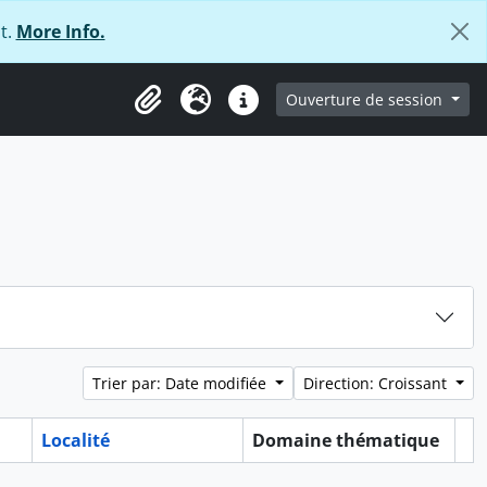
t.
More Info.
ge
Ouverture de session
Presse-papier
Langue
Liens rapides
Trier par: Date modifiée
Direction: Croissant
Localité
Domaine thématique
Pr