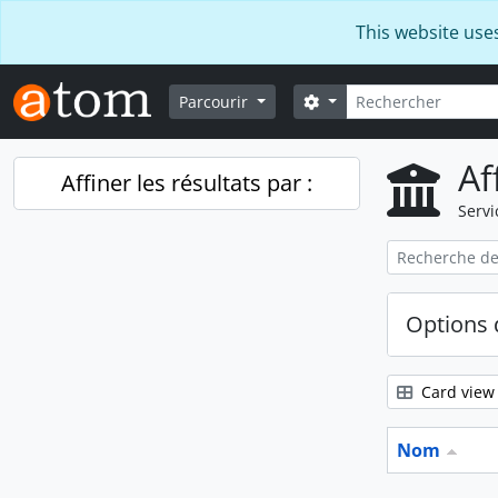
Skip to main content
This website use
Rechercher
Search options
Parcourir
Af
Affiner les résultats par :
Servi
Options 
Card view
Nom